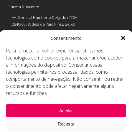
Cinema S. Vicente
Av. General Humberto Delgado nº20A
2840-607 Aldeia de Paio Pires, Seixal
(estrada para a Siderurgia Nacional)
Consentimento
Tel: 212 254 184
Para fornecer a melhor experiência, utilizamos
Chamada para a rede fixa nacional
tecnologias como cookies para armazenar e/ou aceder
Contactos
a informações do dispositivo. Consentir essas
tecnologias permite-nos processar dados, como
RESERVAS EM DIAS ÚTEIS
comportamento de navegação. Não consentir ou retirar
comunicacaoanimateatro@gmail.com
OUTROS
o consentimento pode afetar negativamente alguns
animateatro@gmail.com
recursos e funções.
educanimateatro@gmail.com
Aceitar
Recusar