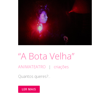
“A Bota Velha”
ANIMATEATRO
|
criações
Quantos queres?...
LER MAIS