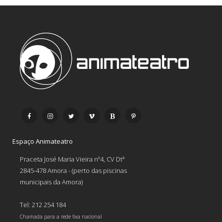
Espaço Animateatro
Praceta José Maria Vieira nº4, CV Dtª
2845-478 Amora - (perto das piscinas
municipais da Amora)
Tel: 212 254 184
Chamada para a rede fixa nacional