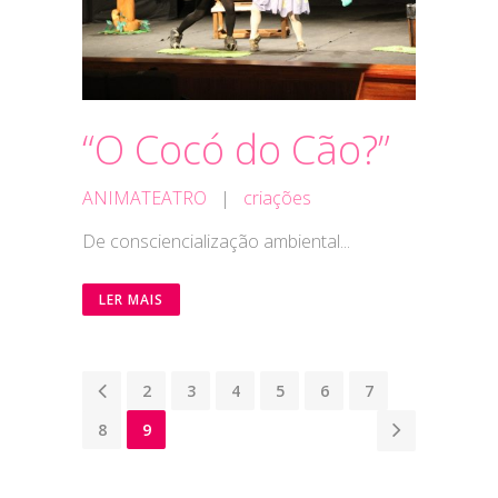
“O Cocó do Cão?”
ANIMATEATRO
|
criações
De consciencialização ambiental...
LER MAIS
1
2
3
4
5
6
7
8
9