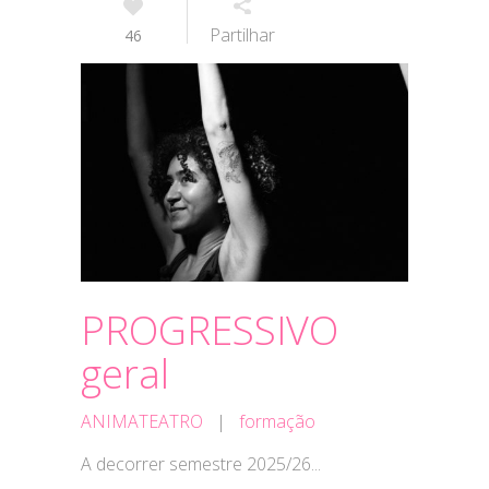
Partilhar
46
PROGRESSIVO
geral
ANIMATEATRO
|
formação
A decorrer semestre 2025/26...