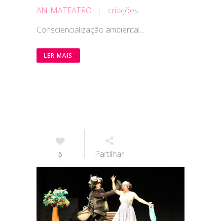
ANIMATEATRO
|
criações
Consciencialização ambiental...
LER MAIS
Partilhar
6