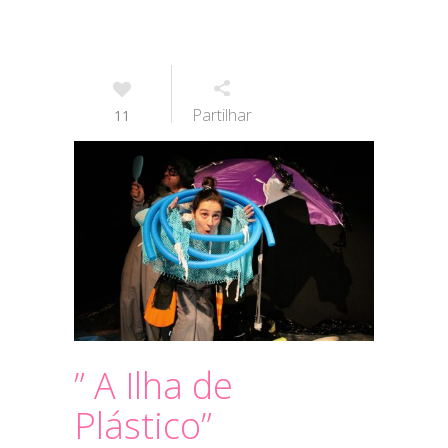
Partilhar
11
” A Ilha de
Plástico”