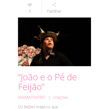
Partilhar
7
“João e o Pé de
Feijão”
ANIMATEATRO
|
criações
Os feijões mágicos que...