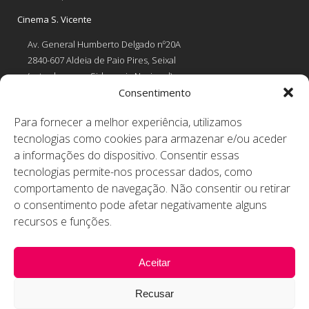
Cinema S. Vicente
Av. General Humberto Delgado nº20A
2840-607 Aldeia de Paio Pires, Seixal
(estrada para a Siderurgia Nacional)
Consentimento
Tel: 212 254 184
Para fornecer a melhor experiência, utilizamos
Chamada para a rede fixa nacional
tecnologias como cookies para armazenar e/ou aceder
Contactos
a informações do dispositivo. Consentir essas
tecnologias permite-nos processar dados, como
RESERVAS EM DIAS ÚTEIS
comportamento de navegação. Não consentir ou retirar
comunicacaoanimateatro@gmail.com
OUTROS
o consentimento pode afetar negativamente alguns
animateatro@gmail.com
educanimateatro@gmail.com
recursos e funções.
Aceitar
Recusar