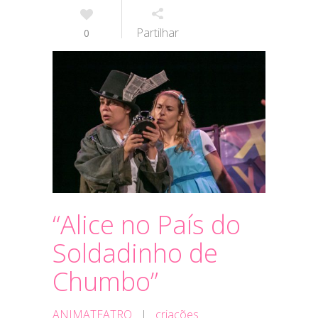
Partilhar
0
“Alice no País do
Soldadinho de
Chumbo”
ANIMATEATRO
|
criações