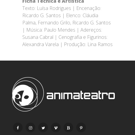
Ficha Técnica e Artística
Texto: Luísa Rodrigues | Encenação:
Ricardo G. Santos | Elenco: Cláudia
Palma, Fernando Grilo, Ricardo G. Santos
| Música: Paulo Mendes | Adereços:
Susana Cabral | Cenografia e Figurinos:
Alexandra Varela | Produção: Lina Ramos