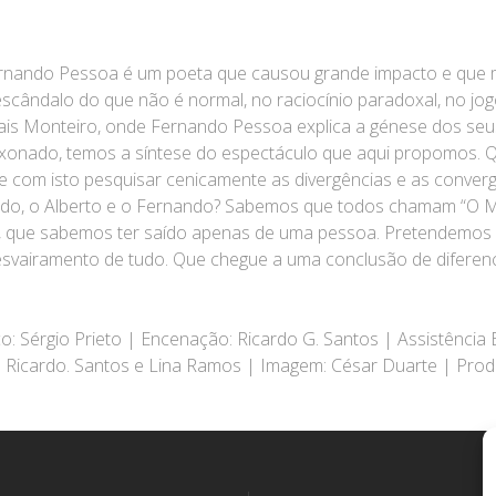
rnando Pessoa é um poeta que causou grande impacto e que ma
o escândalo do que não é normal, no raciocínio paradoxal, no jog
sais Monteiro, onde Fernando Pessoa explica a génese dos seu
onado, temos a síntese do espectáculo que aqui propomos. Qu
 e com isto pesquisar cenicamente as divergências e as conver
ardo, o Alberto e o Fernando? Sabemos que todos chamam “O M
e, que sabemos ter saído apenas de uma pessoa. Pretendemos q
esvairamento de tudo. Que chegue a uma conclusão de diferenc
: Sérgio Prieto | Encenação: Ricardo G. Santos | Assistência
 Ricardo. Santos e Lina Ramos | Imagem: César Duarte | Produ