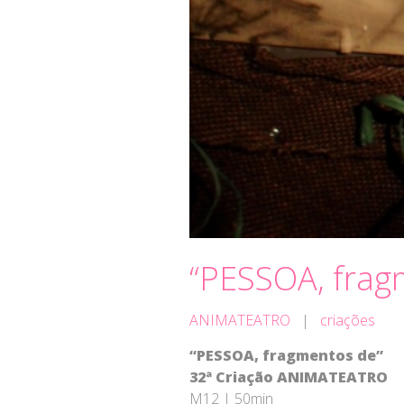
“PESSOA, frag
ANIMATEATRO
|
criações
“PESSOA, fragmentos de”
32ª Criação ANIMATEATRO
M12 | 50min