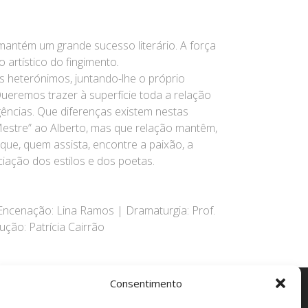
ntém um grande sucesso literário. A força
o artístico do fingimento
.
s heterónimos, juntando-lhe o próprio
eremos trazer à superfície toda a relação
gências. Que diferenças existem nestas
estre” ao Alberto, mas que relação mantêm,
ue, quem assista, encontre a paixão, a
iação dos estilos e dos poetas.
 Encenação: Lina Ramos | Dramaturgia: Prof.
ção: Patrícia Cairrão
Consentimento