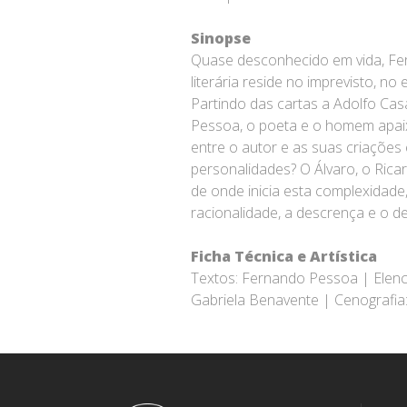
Sinopse
Quase desconhecido em vida, Fe
literária reside no imprevisto, n
Partindo das cartas a Adolfo Ca
Pessoa, o poeta e o homem apaix
entre o autor e as suas criações
personalidades? O Álvaro, o Ric
de onde inicia esta complexidad
racionalidade, a descrença e o d
Ficha Técnica e Artística
Textos: Fernando Pessoa | Elenco
Gabriela Benavente | Cenografia: