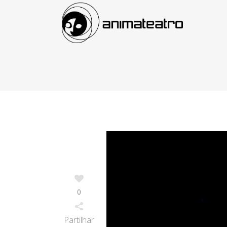
0
Partilhar