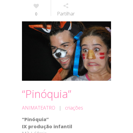
Partilhar
0
“Pinóquia”
ANIMATEATRO
|
criações
“Pinóquia”
IX produção infantil