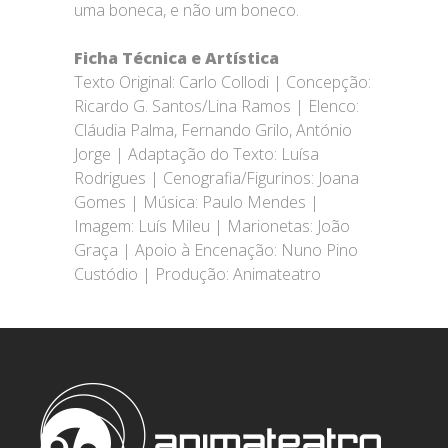
uma boneca, e não um boneco.
Ficha Técnica e Artística
Texto Original: Carlo Collodi | Concepção:
Ricardo G. Santos/Lina Ramos | Elenco:
Cláudia Palma, Fernando Grilo, António
Jorge | Adaptação do Texto: Luísa
Rodrigues | Cenografia/Figurinos: Joana
Gomes | Música: Paulo Mendes |
Imagem: Luís Mileu | Marionetas: João
Graça | Apoio à Encenação: Nuno Pino
Custódio | Produção: Animateatro