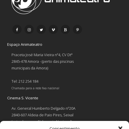
Espaço Animateatro
Praceta José Maria Vieira nº4, CV Dtª
2845-478 Amora - (perto das piscinas
municipais da Amora)
Tel: 212 254 184
Chamada para a rede fixa nacional
Cinema S. Vicente
Av. General Humberto Delgado nº20A
2840-607 Aldeia de Paio Pires, Seixal
(estrada para a Siderurgia Nacional)
Consentimento