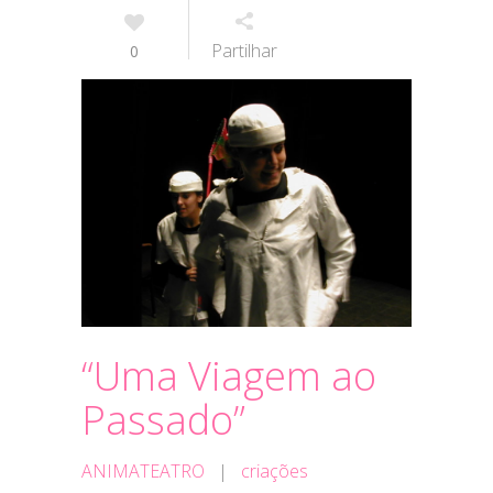
Partilhar
0
“Uma Viagem ao
Passado”
ANIMATEATRO
|
criações