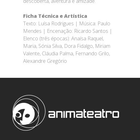
descoberta, aventura e amizade.
Ficha Técnica e Artística
Texto: Luísa Rodrigues | Música: Paulo
Mendes | Encenação: Ricardo Santos |
Elenco (três épocas): Anaísa Raquel,
Maria, Sónia Silva, Dora Fidalgo, Miriam
Valente, Cláudia Palma, Fernando Grilo,
Alexandre Gregório