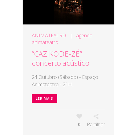
ANIMATEATRO
|
agenda
animateatro
“CAZIKODE-ZÉ”
concerto acústico
24 Outubro (Sábado) - Espaço
Animateatro - 21H...
LER MAIS
Partilhar
0