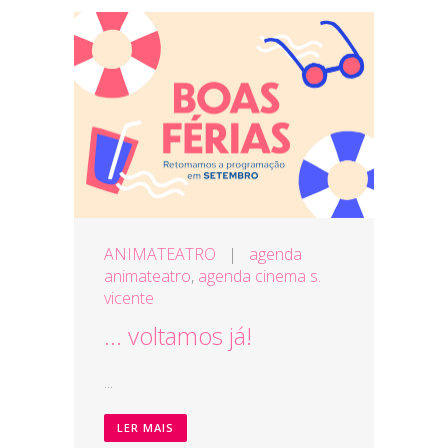
ANIMATEATRO
|
agenda
animateatro
,
agenda cinema s.
vicente
… voltamos já!
...
LER MAIS