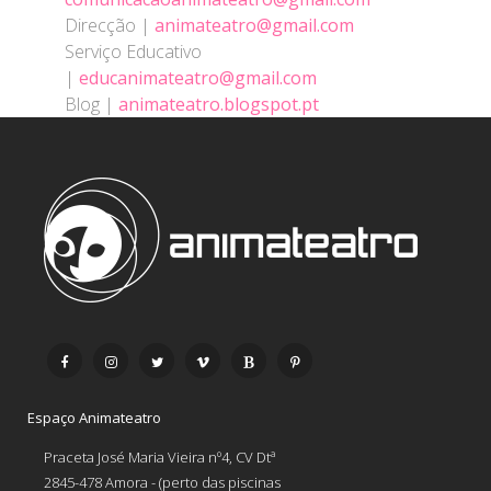
Direcção |
animateatro@gmail.com
Serviço Educativo
|
educanimateatro@gmail.com
Blog |
animateatro.blogspot.pt
Espaço Animateatro
Praceta José Maria Vieira nº4, CV Dtª
2845-478 Amora - (perto das piscinas