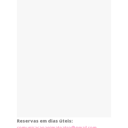
Reservas em dias úteis:
comunicacaoanimateatro@gmail.com