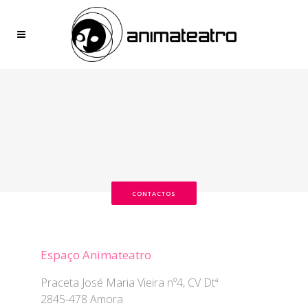
CONTACTOS
Espaço Animateatro
Praceta José Maria Vieira nº4, CV Dtª
2845-478 Amora