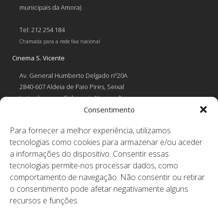
municipais da Amora)
Tel: 212 254 184
Chamada para a rede fixa nacional
Cinema S. Vicente
Av. General Humberto Delgado nº20A
2840-607 Aldeia de Paio Pires, Seixal
(estrada para a Siderurgia Nacional)
Consentimento
Tel: 212 254 184
Para fornecer a melhor experiência, utilizamos
Chamada para a rede fixa nacional
tecnologias como cookies para armazenar e/ou aceder
Contactos
a informações do dispositivo. Consentir essas
tecnologias permite-nos processar dados, como
RESERVAS EM DIAS ÚTEIS
comportamento de navegação. Não consentir ou retirar
comunicacaoanimateatro@gmail.com
OUTROS
o consentimento pode afetar negativamente alguns
animateatro@gmail.com
recursos e funções.
educanimateatro@gmail.com